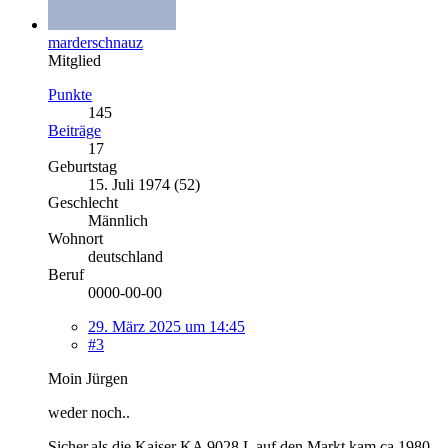
marderschnauz
Mitglied
Punkte
145
Beiträge
17
Geburtstag
15. Juli 1974 (52)
Geschlecht
Männlich
Wohnort
deutschland
Beruf
0000-00-00
29. März 2025 um 14:45
#3
Moin Jürgen
weder noch..
Sicher,als die Kaiser KA 9028 L auf den Markt kam,ca,1980