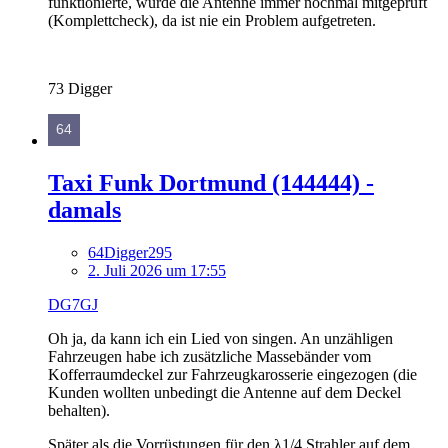
funktionierte, wurde die Antenne immer nochmal mitgeprüft
(Komplettcheck), da ist nie ein Problem aufgetreten.
73 Digger
Taxi Funk Dortmund (144444) -
damals
64Digger295
2. Juli 2026 um 17:55
DG7GJ
Oh ja, da kann ich ein Lied von singen. An unzähligen
Fahrzeugen habe ich zusätzliche Massebänder vom
Kofferraumdeckel zur Fahrzeugkarosserie eingezogen (die
Kunden wollten unbedingt die Antenne auf dem Deckel
behalten).
Später als die Vorrüstungen für den λ1/4 Strahler auf dem