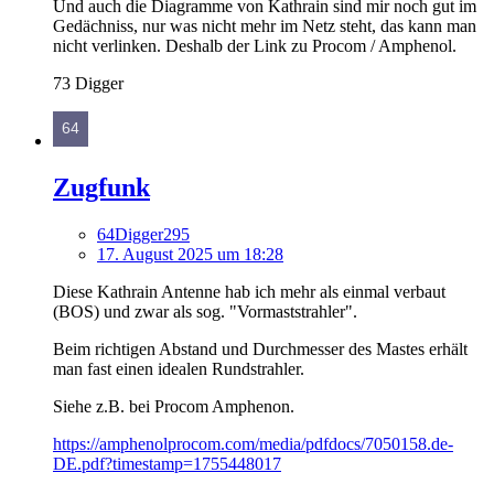
Und auch die Diagramme von Kathrain sind mir noch gut im
Gedächniss, nur was nicht mehr im Netz steht, das kann man
nicht verlinken. Deshalb der Link zu Procom / Amphenol.
73 Digger
Zugfunk
64Digger295
17. August 2025 um 18:28
Diese Kathrain Antenne hab ich mehr als einmal verbaut
(BOS) und zwar als sog. "Vormaststrahler".
Beim richtigen Abstand und Durchmesser des Mastes erhält
man fast einen idealen Rundstrahler.
Siehe z.B. bei Procom Amphenon.
https://amphenolprocom.com/media/pdfdocs/7050158.de-
DE.pdf?timestamp=1755448017