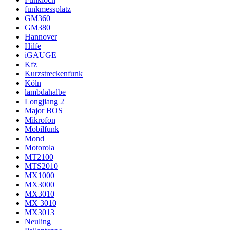
funkmessplatz
GM360
GM380
Hannover
Hilfe
iGAUGE
Kfz
Kurzstreckenfunk
Köln
lambdahalbe
Longjiang 2
Major BOS
Mikrofon
Mobilfunk
Mond
Motorola
MT2100
MTS2010
MX1000
MX3000
MX3010
MX 3010
MX3013
Neuling