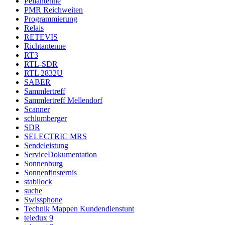
Peilantenne
PMR Reichweiten
Programmierung
Relais
RETEVIS
Richtantenne
RT3
RTL-SDR
RTL 2832U
SABER
Sammlertreff
Sammlertreff Mellendorf
Scanner
schlumberger
SDR
SELECTRIC MRS
Sendeleistung
ServiceDokumentation
Sonnenburg
Sonnenfinsternis
stabilock
suche
Swissphone
Technik Mappen Kundendienstunt
teledux 9