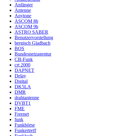
Anfänger
Antenne
Anytone
ASCOM 8b
ASCOM 9b
ASTRO SABER
Benutzervorstellung
bergisch Gladbach
BOS
Bundesnetzagentur
CB-Funk
crt 2000
DAPNET
Delay
Digital
DK5LA
DMR
drahtantenne
DVBT1
FME
Freenet
funk
Funkbörse
Funkertreff
Funkloch