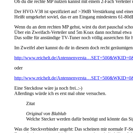
Ob du die rechte MP nutzen kannst mit einem 2-Fach Verteiler
Der HVO-V38 ist spezifiziert auf >39dB Verstärkung und ei
Heißt umgekehrt soviel, das er am Eingang mindestens 61-8
Wenn du an dem rechten MP gehst, wirst du dort pauschal sc
Über ein Zweifach-Verteiler und 5m Koax dann nochmal etwa
Das sollte für anständige TV-Tuner noch völlig ausreichen für
Im Zweifel aber kannst du dir in diesem doch recht geräumigen 
http://www.reichelt.de/Antennenversta…SET=500&WKID=0
oder
http://www.reichelt.de/Antennenversta…SET=500&WKID=0
Eine Steckdose wäre ja noch frei..:-)
Allerdings würde ich es erst mal ohne versuchen.
Zitat
Original von Blablub
Welche Stecker werden dafür benötigt und könnte das Si
Was die Steckverbinder angeht: Das scheinen mir normale F-Ste