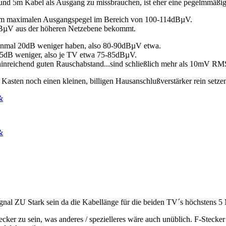
 und 5m Kabel als Ausgang zu missbrauchen, ist eher eine pegelmmäßi
nem maximalen Ausgangspegel im Bereich von 100-114dBµV.
0dBµV aus der höheren Netzebene bekommt.
honmal 20dB weniger haben, also 80-90dBµV etwa.
 5dB weniger, also je TV etwa 75-85dBµV.
 hinreichend guten Rauschabstand...sind schließlich mehr als 10mV RM
Kasten noch einen kleinen, billigen Hausanschlußverstärker rein setze
&
&
gnal ZU Stark sein da die Kabellänge für die beiden TV´s höchstens 5
cker zu sein, was anderes / spezielleres wäre auch unüblich. F-Stecke