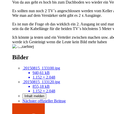
Von da aus geht es hoch bis zum Dachboden wo wieder ein Ver
Es sollten nun noch 2 TV´s angeschlossen werden vom Keller a
Wie man auf dem Verstärker sieht gibt es 2 x Ausgänge.
Es ist nun die Frage ob das wirklich ein 2. Ausgang ist und 
sein da die Kabellänge für die beiden TV´s höchstens 5 Meter 
Ich könnte ja testen und ein Verteiler zwischen machen usw. 
werde ich Gesteinigt wenn die Leute kein Bild mehr haben
Bilder
20150815_133100.jpg
940,61 kB
1.152 × 2.048
20150815_133120.jpg
855,18 kB
1.152 × 2.048
Inhalt melden
Nächster offizieller Beitrag