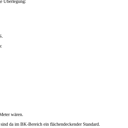
ge Überlegung:
S.
n:
 Meter wären.
r sind da im BK-Bereich ein flächendeckender Standard.