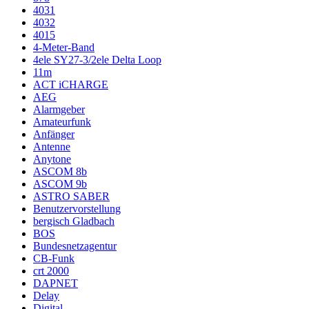
4031
4032
4015
4-Meter-Band
4ele SY27-3/2ele Delta Loop
11m
ACT iCHARGE
AEG
Alarmgeber
Amateurfunk
Anfänger
Antenne
Anytone
ASCOM 8b
ASCOM 9b
ASTRO SABER
Benutzervorstellung
bergisch Gladbach
BOS
Bundesnetzagentur
CB-Funk
crt 2000
DAPNET
Delay
Digital