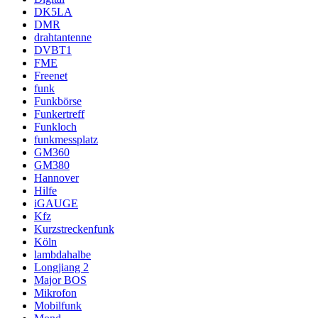
DK5LA
DMR
drahtantenne
DVBT1
FME
Freenet
funk
Funkbörse
Funkertreff
Funkloch
funkmessplatz
GM360
GM380
Hannover
Hilfe
iGAUGE
Kfz
Kurzstreckenfunk
Köln
lambdahalbe
Longjiang 2
Major BOS
Mikrofon
Mobilfunk