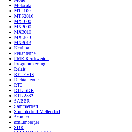
Mond
Motorola
MT2100
MTS2010
MX1000
MX3000
MX3010
MX 3010
MX3013
Neuling
Peilantenne
PMR Reichweiten
Programmierung
Relais
RETEVIS
Richtantenne
RT3
RTL-SDR
RTL 2832U
SABER
Sammlertreff
Sammlertreff Mellendorf
Scanner
schlumberger
SDR