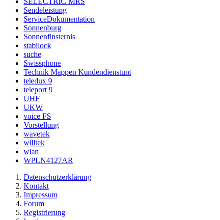
SELECTRIC MRS
Sendeleistung
ServiceDokumentation
Sonnenburg
Sonnenfinsternis
stabilock
suche
Swissphone
Technik Mappen Kundendienstunt
teledux 9
teleport 9
UHF
UKW
voice FS
Vorstellung
wavetek
willtek
wlan
WPLN4127AR
Datenschutzerklärung
Kontakt
Impressum
Forum
Registrierung