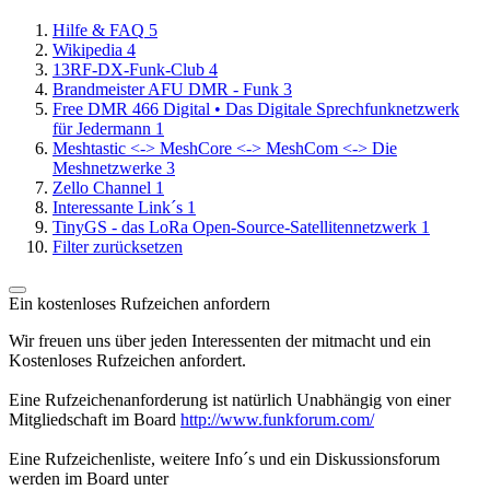
Hilfe & FAQ
5
Wikipedia
4
13RF-DX-Funk-Club
4
Brandmeister AFU DMR - Funk
3
Free DMR 466 Digital • Das Digitale Sprechfunknetzwerk
für Jedermann
1
Meshtastic <-> MeshCore <-> MeshCom <-> Die
Meshnetzwerke
3
Zello Channel
1
Interessante Link´s
1
TinyGS - das LoRa Open-Source-Satellitennetzwerk
1
Filter zurücksetzen
Ein kostenloses Rufzeichen anfordern
Wir freuen uns über jeden Interessenten der mitmacht und ein
Kostenloses Rufzeichen anfordert.
Eine Rufzeichenanforderung ist natürlich Unabhängig von einer
Mitgliedschaft im Board
http://www.funkforum.com/
Eine Rufzeichenliste, weitere Info´s und ein Diskussionsforum
werden im Board unter