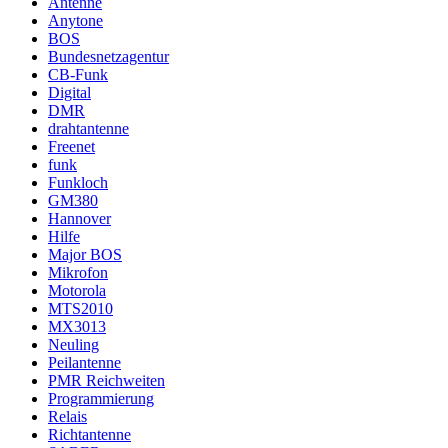
Antenne
Anytone
BOS
Bundesnetzagentur
CB-Funk
Digital
DMR
drahtantenne
Freenet
funk
Funkloch
GM380
Hannover
Hilfe
Major BOS
Mikrofon
Motorola
MTS2010
MX3013
Neuling
Peilantenne
PMR Reichweiten
Programmierung
Relais
Richtantenne