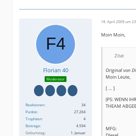
18. April 2009 um 23
Moin Moin,
Zitat
Florian 40
Original von Di
Moin Leute,
Moderator
[ ... ]
(PS: WENN I
Reaktionen
34
THEAM ABGEBE
Punkte
27.264
Trophäen
4
Beiträge
4.594
MFG:
Geburtstag
1. Januar
DIesel