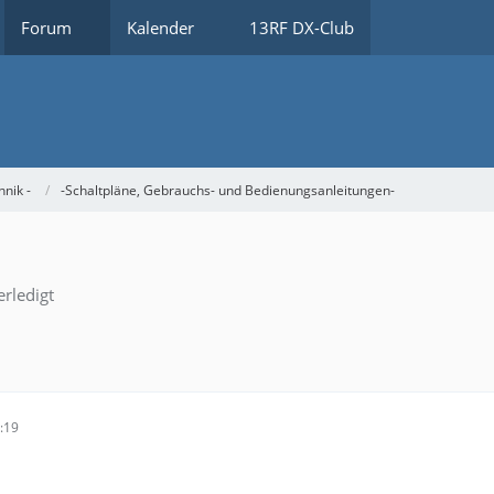
Forum
Kalender
13RF DX-Club
hnik -
-Schaltpläne, Gebrauchs- und Bedienungsanleitungen-
rledigt
:19