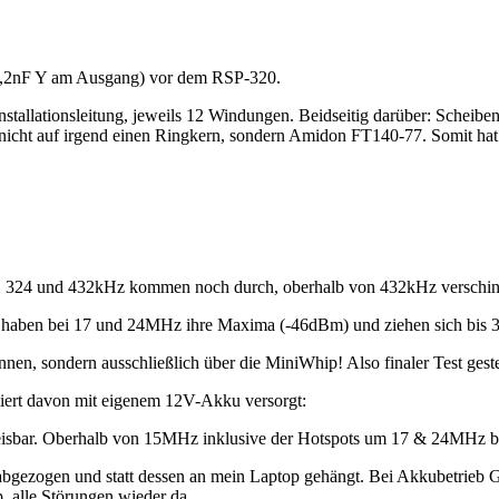
 2,2nF Y am Ausgang) vor dem RSP-320.
nstallationsleitung, jeweils 12 Windungen. Beidseitig darüber: Sc
icht auf irgend einen Ringkern, sondern Amidon FT140-77. Somit ha
, 324 und 432kHz kommen noch durch, oberhalb von 432kHz verschin
f, haben bei 17 und 24MHz ihre Maxima (-46dBm) und ziehen sich bis
nen, sondern ausschließlich über die MiniWhip! Also finaler Test gest
iert davon mit eigenem 12V-Akku versorgt:
ar. Oberhalb von 15MHz inklusive der Hotspots um 17 & 24MHz bi
gezogen und statt dessen an mein Laptop gehängt. Bei Akkubetrieb
, alle Störungen wieder da.