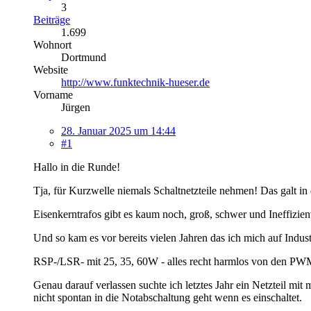
3
Beiträge
1.699
Wohnort
Dortmund
Website
http://www.funktechnik-hueser.de
Vorname
Jürgen
28. Januar 2025 um 14:44
#1
Hallo in die Runde!
Tja, für Kurzwelle niemals Schaltnetzteile nehmen! Das galt in
Eisenkerntrafos gibt es kaum noch, groß, schwer und Ineffizient.
Und so kam es vor bereits vielen Jahren das ich mich auf Indus
RSP-/LSR- mit 25, 35, 60W - alles recht harmlos von den PWM
Genau darauf verlassen suchte ich letztes Jahr ein Netzteil 
nicht spontan in die Notabschaltung geht wenn es einschaltet.