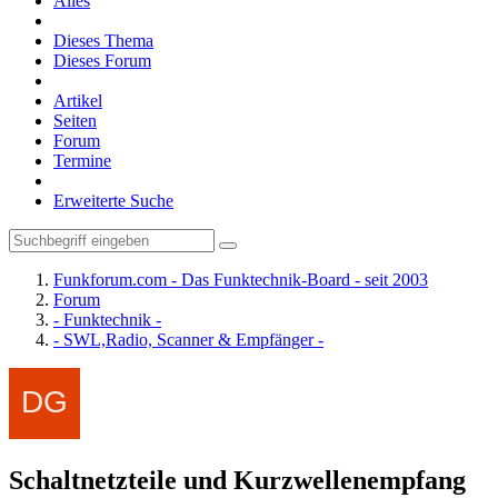
Alles
Dieses Thema
Dieses Forum
Artikel
Seiten
Forum
Termine
Erweiterte Suche
Funkforum.com - Das Funktechnik-Board - seit 2003
Forum
- Funktechnik -
- SWL,Radio, Scanner & Empfänger -
Schaltnetzteile und Kurzwellenempfang