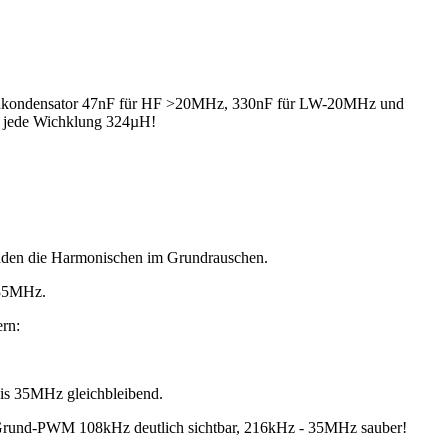
heibenkondensator 47nF für HF >20MHz, 330nF für LW-20MHz und
t jede Wichklung 324µH!
den die Harmonischen im Grundrauschen.
 35MHz.
ern:
s 35MHz gleichbleibend.
 Grund-PWM 108kHz deutlich sichtbar, 216kHz - 35MHz sauber!