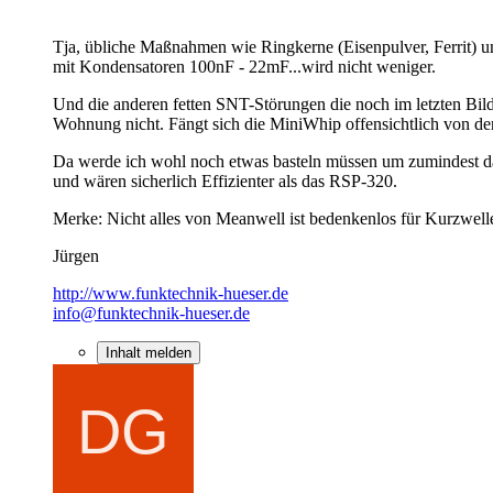
Tja, übliche Maßnahmen wie Ringkerne (Eisenpulver, Ferrit) und
mit Kondensatoren 100nF - 22mF...wird nicht weniger.
Und die anderen fetten SNT-Störungen die noch im letzten Bild
Wohnung nicht. Fängt sich die MiniWhip offensichtlich von de
Da werde ich wohl noch etwas basteln müssen um zumindest da
und wären sicherlich Effizienter als das RSP-320.
Merke: Nicht alles von Meanwell ist bedenkenlos für Kurzwell
Jürgen
http://www.funktechnik-hueser.de
info@funktechnik-hueser.de
Inhalt melden