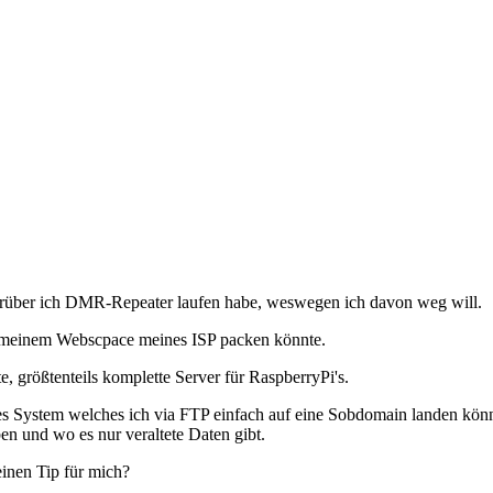
worüber ich DMR-Repeater laufen habe, weswegen ich davon weg will.
f meinem Webscpace meines ISP packen könnte.
 größtenteils komplette Server für RaspberryPi's.
es System welches ich via FTP einfach auf eine Sobdomain landen könn
en und wo es nur veraltete Daten gibt.
inen Tip für mich?