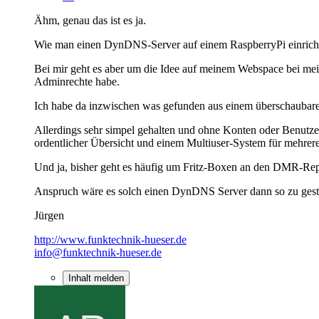
Ähm, genau das ist es ja.
Wie man einen DynDNS-Server auf einem RaspberryPi einricht
Bei mir geht es aber um die Idee auf meinem Webspace bei mein
Adminrechte habe.
Ich habe da inzwischen was gefunden aus einem überschaubare
Allerdings sehr simpel gehalten und ohne Konten oder Benutze
ordentlicher Übersicht und einem Multiuser-System für mehrer
Und ja, bisher geht es häufig um Fritz-Boxen an den DMR-Rep
Anspruch wäre es solch einen DynDNS Server dann so zu gest
Jürgen
http://www.funktechnik-hueser.de
info@funktechnik-hueser.de
Inhalt melden