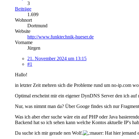
3
Beiträge
1.699
Wohnort
Dortmund
Website
http://www.funktechnik-hueser.de
Vorname
Jürgen
21. November 2024 um 13:15
#1
Hallo!
in letzter Zeit mehren sich die Probleme rund um no-ip.com 
Optimal erscheint mir ein eigener DynDNS Server den ich au
Nur, was nimmt man da? Über Googe findes sich nur Fragmente,
Was ich aber eher suche wäre ein auf PHP oder Java basierend
Backend hat so ich sehen kann welche Kontos aktuelle IP's hab
Da suche ich mir gerade nen Wolf.
Hat hier jemand e