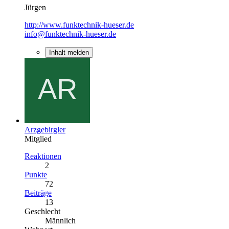
Jürgen
http://www.funktechnik-hueser.de
info@funktechnik-hueser.de
Inhalt melden
Arzgebirgler
Mitglied
Reaktionen
2
Punkte
72
Beiträge
13
Geschlecht
Männlich