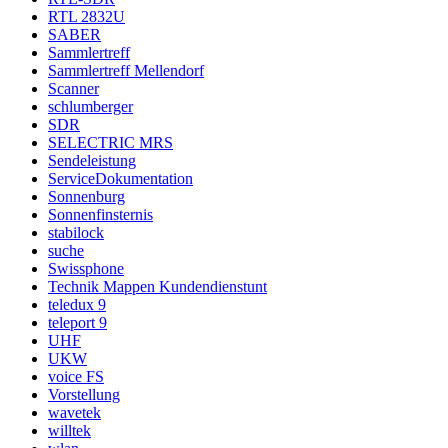
RTL 2832U
SABER
Sammlertreff
Sammlertreff Mellendorf
Scanner
schlumberger
SDR
SELECTRIC MRS
Sendeleistung
ServiceDokumentation
Sonnenburg
Sonnenfinsternis
stabilock
suche
Swissphone
Technik Mappen Kundendienstunt
teledux 9
teleport 9
UHF
UKW
voice FS
Vorstellung
wavetek
willtek