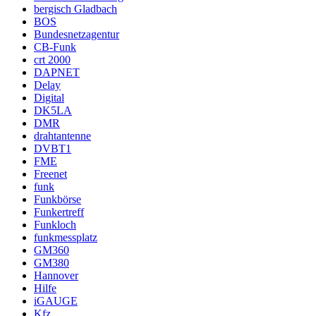
bergisch Gladbach
BOS
Bundesnetzagentur
CB-Funk
crt 2000
DAPNET
Delay
Digital
DK5LA
DMR
drahtantenne
DVBT1
FME
Freenet
funk
Funkbörse
Funkertreff
Funkloch
funkmessplatz
GM360
GM380
Hannover
Hilfe
iGAUGE
Kfz