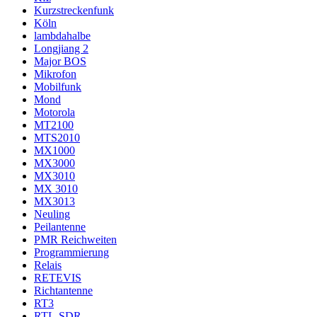
Kurzstreckenfunk
Köln
lambdahalbe
Longjiang 2
Major BOS
Mikrofon
Mobilfunk
Mond
Motorola
MT2100
MTS2010
MX1000
MX3000
MX3010
MX 3010
MX3013
Neuling
Peilantenne
PMR Reichweiten
Programmierung
Relais
RETEVIS
Richtantenne
RT3
RTL-SDR