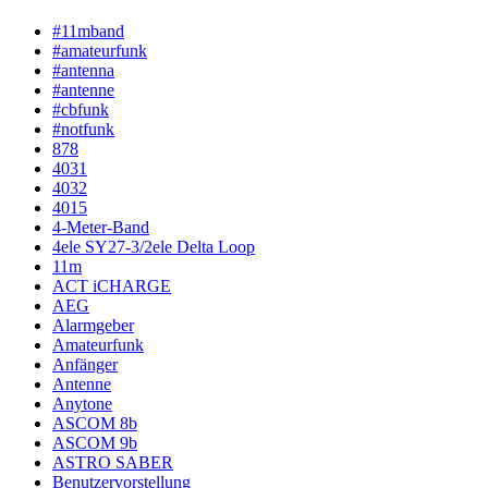
#11mband
#amateurfunk
#antenna
#antenne
#cbfunk
#notfunk
878
4031
4032
4015
4-Meter-Band
4ele SY27-3/2ele Delta Loop
11m
ACT iCHARGE
AEG
Alarmgeber
Amateurfunk
Anfänger
Antenne
Anytone
ASCOM 8b
ASCOM 9b
ASTRO SABER
Benutzervorstellung