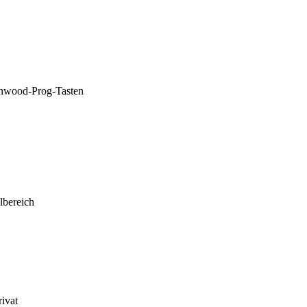
enwood-Prog-Tasten
lbereich
rivat