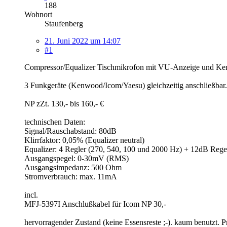
188
Wohnort
Staufenberg
21. Juni 2022 um 14:07
#1
Compressor/Equalizer Tischmikrofon mit VU-Anzeige und K
3 Funkgeräte (Kenwood/Icom/Yaesu) gleichzeitig anschließbar.
NP zZt. 130,- bis 160,- €
technischen Daten:
Signal/Rauschabstand: 80dB
Klirrfaktor: 0,05% (Equalizer neutral)
Equalizer: 4 Regler (270, 540, 100 und 2000 Hz) + 12dB Rege
Ausgangspegel: 0-30mV (RMS)
Ausgangsimpedanz: 500 Ohm
Stromverbrauch: max. 11mA
incl.
MFJ-5397I Anschlußkabel für Icom NP 30,-
hervorragender Zustand (keine Essensreste ;-). kaum benutzt. P