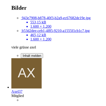
Bilder
943e7908-b878-40f3-b2a9-ec67682de19e.jpg
553,15 kB
1.600 × 1.200
b53d2dee-ceb1-4f85-9210-a1555f1cb1c7.jpg
465,12 kB
1.600 × 1.200
viele grüsse axel
Inhalt melden
Axel37
Mitglied