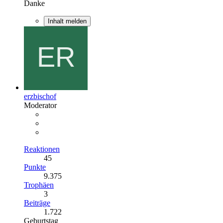
Danke
Inhalt melden
erzbischof
Moderator
Reaktionen
45
Punkte
9.375
Trophäen
3
Beiträge
1.722
Geburtstag