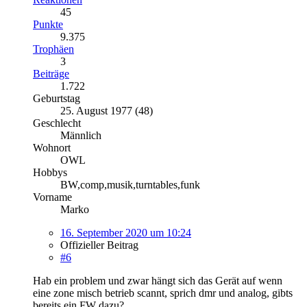
45
Punkte
9.375
Trophäen
3
Beiträge
1.722
Geburtstag
25. August 1977 (48)
Geschlecht
Männlich
Wohnort
OWL
Hobbys
BW,comp,musik,turntables,funk
Vorname
Marko
16. September 2020 um 10:24
Offizieller Beitrag
#6
Hab ein problem und zwar hängt sich das Gerät auf wenn
eine zone misch betrieb scannt, sprich dmr und analog, gibts
bereits ein FW dazu?