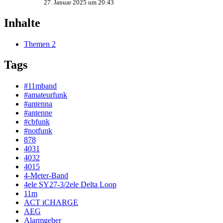
27. Januar 2025 um 20:43
Inhalte
Themen
2
Tags
#11mband
#amateurfunk
#antenna
#antenne
#cbfunk
#notfunk
878
4031
4032
4015
4-Meter-Band
4ele SY27-3/2ele Delta Loop
11m
ACT iCHARGE
AEG
Alarmgeber