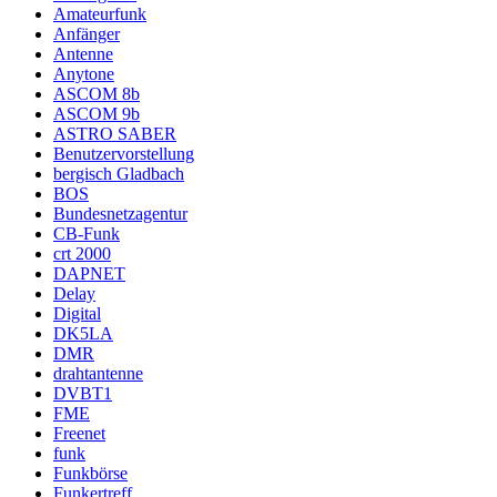
Amateurfunk
Anfänger
Antenne
Anytone
ASCOM 8b
ASCOM 9b
ASTRO SABER
Benutzervorstellung
bergisch Gladbach
BOS
Bundesnetzagentur
CB-Funk
crt 2000
DAPNET
Delay
Digital
DK5LA
DMR
drahtantenne
DVBT1
FME
Freenet
funk
Funkbörse
Funkertreff