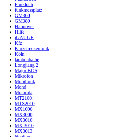
Funkloch
funkmessplatz
GM360
GM380
Hannover
Hilfe
iGAUGE
Kfz
Kurzstreckenfunk
Köln
lambdahalbe
Longjiang 2
Major BOS
Mikrofon
Mobilfunk
Mond
Motorola
MT2100
MTS2010
MX1000
MX3000
MX3010
MX 3010
MX3013
Neuling