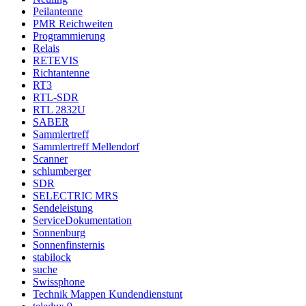
Peilantenne
PMR Reichweiten
Programmierung
Relais
RETEVIS
Richtantenne
RT3
RTL-SDR
RTL 2832U
SABER
Sammlertreff
Sammlertreff Mellendorf
Scanner
schlumberger
SDR
SELECTRIC MRS
Sendeleistung
ServiceDokumentation
Sonnenburg
Sonnenfinsternis
stabilock
suche
Swissphone
Technik Mappen Kundendienstunt