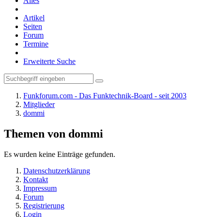
Alles
Artikel
Seiten
Forum
Termine
Erweiterte Suche
Funkforum.com - Das Funktechnik-Board - seit 2003
Mitglieder
dommi
Themen von dommi
Es wurden keine Einträge gefunden.
Datenschutzerklärung
Kontakt
Impressum
Forum
Registrierung
Login