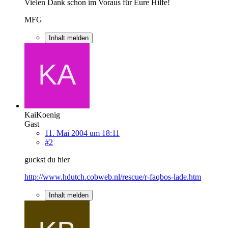
Vielen Dank schon im Voraus für Eure Hilfe!
MFG
Inhalt melden
KaiKoenig
Gast
11. Mai 2004 um 18:11
#2
guckst du hier
http://www.hdutch.cobweb.nl/rescue/r-faqbos-lade.htm
Inhalt melden