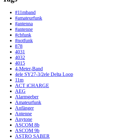
#11mband
#amateurfunk
#antenna
#antenne
#cbfunk
#notfunk
878
4031
4032
4015
4-Meter-Band
4ele SY27-3/2ele Delta Loop
11m
ACT iCHARGE
AEG
Alarmgeber
Amateurfunk
Anfänger
Antenne
Anytone
ASCOM 8b
ASCOM 9b
ASTRO SABER