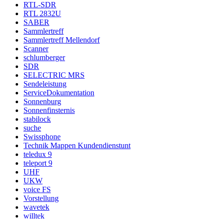
RTL-SDR
RTL 2832U
SABER
Sammlertreff
Sammlertreff Mellendorf
Scanner
schlumberger
SDR
SELECTRIC MRS
Sendeleistung
ServiceDokumentation
Sonnenburg
Sonnenfinsternis
stabilock
suche
Swissphone
Technik Mappen Kundendienstunt
teledux 9
teleport 9
UHF
UKW
voice FS
Vorstellung
wavetek
willtek