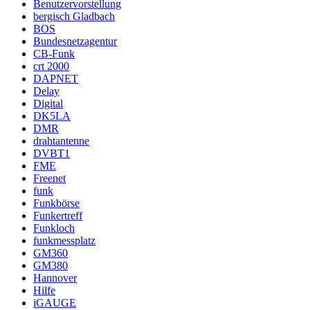
Benutzervorstellung
bergisch Gladbach
BOS
Bundesnetzagentur
CB-Funk
crt 2000
DAPNET
Delay
Digital
DK5LA
DMR
drahtantenne
DVBT1
FME
Freenet
funk
Funkbörse
Funkertreff
Funkloch
funkmessplatz
GM360
GM380
Hannover
Hilfe
iGAUGE