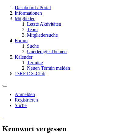
Dashboard / Portal
Informationen
Mitglieder
Letzte Aktivitäten
Team
Mitgliedersuche
Forum
Suche
Unerledigte Themen
Kalender
Termine
Neuen Termin melden
13RF DX-Club
Anmelden
Registrieren
Suche
Kennwort vergessen