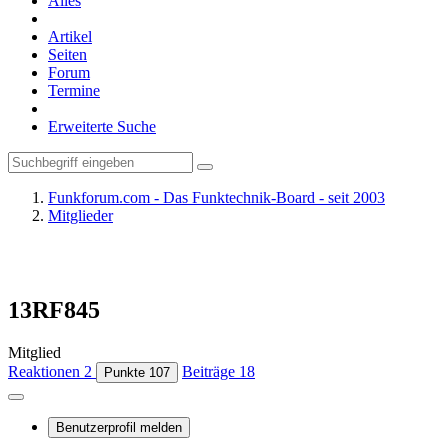
Alles
Artikel
Seiten
Forum
Termine
Erweiterte Suche
Funkforum.com - Das Funktechnik-Board - seit 2003
Mitglieder
13RF845
Mitglied
Reaktionen
2
Beiträge
18
Punkte
107
Benutzerprofil melden