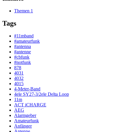
Themen
1
Tags
#11mband
#amateurfunk
#antenna
#antenne
#cbfunk
#notfunk
878
4031
4032
4015
4-Meter-Band
4ele SY27-3/2ele Delta Loop
11m
ACT iCHARGE
AEG
Alarmgeber
Amateurfunk
Anfänger
Antenne