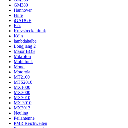
GM380
Hannover
Hilfe
iGAUGE
Kfz
Kurzstreckenfunk
Köln
lambdahalbe
Longjiang 2
Major BOS
Mikrofon
Mobilfunk
Mond
Motorola
MT2100
MTS2010
MX1000
MX3000
MX3010
MX 3010
MX3013
Neuling
Peilantenne
PMR Reichweiten