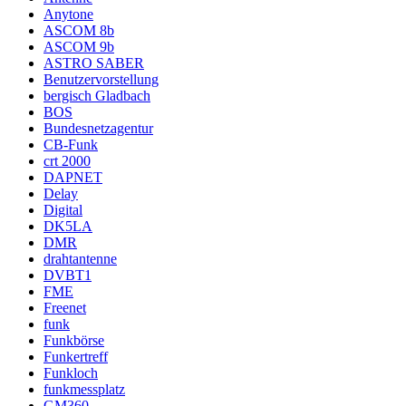
Anytone
ASCOM 8b
ASCOM 9b
ASTRO SABER
Benutzervorstellung
bergisch Gladbach
BOS
Bundesnetzagentur
CB-Funk
crt 2000
DAPNET
Delay
Digital
DK5LA
DMR
drahtantenne
DVBT1
FME
Freenet
funk
Funkbörse
Funkertreff
Funkloch
funkmessplatz
GM360