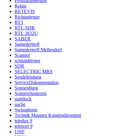
Programmierung
Relais
RETEVIS
Richtantenne
RT3
RTL-SDR
RTL 2832U
SABER
Sammlertreff
Sammlertreff Mellendorf
Scanner
schlumberger
SDR
SELECTRIC MRS
Sendeleistung
ServiceDokumentation
Sonnenburg
Sonnenfinsternis
stabilock
suche
Swissphone
Technik Mappen Kundendienstunt
teledux 9
teleport 9
UHF