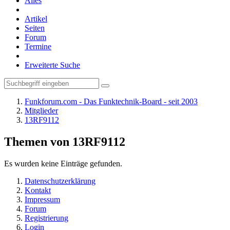
Alles
Artikel
Seiten
Forum
Termine
Erweiterte Suche
Funkforum.com - Das Funktechnik-Board - seit 2003
Mitglieder
13RF9112
Themen von 13RF9112
Es wurden keine Einträge gefunden.
Datenschutzerklärung
Kontakt
Impressum
Forum
Registrierung
Login