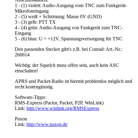
1 - (1) violett: Audio-Ausgang vom TNC zum Funkgerät-
Mikrofoneingang
2 - (5) weiß + Schirmung: Masse 0V (GND)
3 - (3) gelb: PTT TX
4 - (4) grün: Audio-Ausgang von Funkgerät zum TNC-
Eingang
5 - (6) blau: U = +12V, Spannungsversorgung für TNC
Den passenden Stecker gibt's z.B. bei Conrad: Art.-Nr.:
260614
Wichtig: der Squelch muss offen sein, auch kein ASC
einschalten!
APRS und Packet-Radio ist hiermit problemlos möglich und
recht kostengünstig.
Software-Tipps:
RMS-Express (Pactor, Packet, P2P, WinLink)
Link:
http://www.winlink.org/RMSExpress
Paxon
Link:
http://www.paxon.de