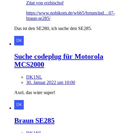
Zitat von erzbischof
https://www.nobikom.de/wbb5/forum/ind…07-
braun-se285/
Das ist den SE280, ich suche den SE285.
Suche codeplug für Motorola
MCS2000
DK1NL
30. Januar 2022 um 10:00
Axel, das wäre super!
Braun SE285