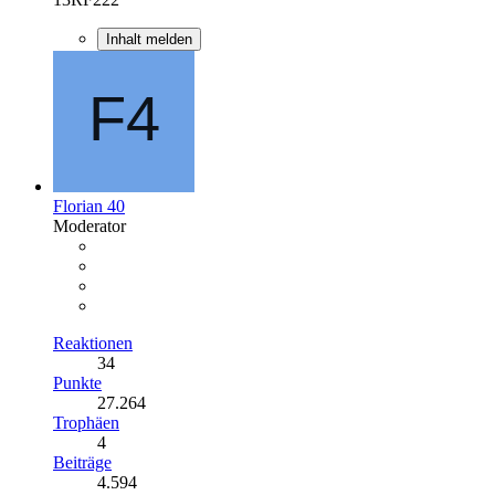
Inhalt melden
Florian 40
Moderator
Reaktionen
34
Punkte
27.264
Trophäen
4
Beiträge
4.594