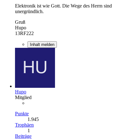
Elektronik ist wie Gott. Die Wege des Herrn sind
unergründlich.
Gruß
Hupo
13RF222
Inhalt melden
Hupo
Mitglied
Punkte
1.945
Trophäen
1
Beiträge