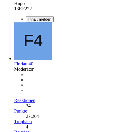
Hupo
13RF222
Inhalt melden
Florian 40
Moderator
Reaktionen
34
Punkte
27.264
Trophäen
4