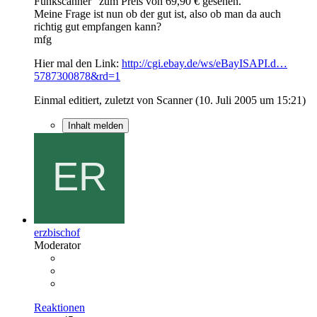
Funkscanner" zum Preis von 69,90 € gesehen.
Meine Frage ist nun ob der gut ist, also ob man da auch
richtig gut empfangen kann?
mfg
Hier mal den Link:
http://cgi.ebay.de/ws/eBayISAPI.d…
5787300878&rd=1
Einmal editiert, zuletzt von Scanner (
10. Juli 2005 um 15:21
)
Inhalt melden
erzbischof
Moderator
Reaktionen