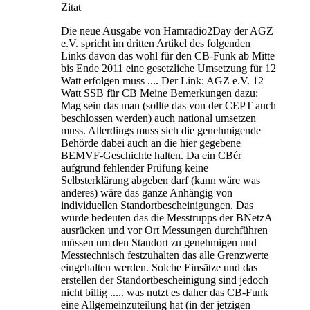
Zitat
Die neue Ausgabe von Hamradio2Day der AGZ
e.V. spricht im dritten Artikel des folgenden
Links davon das wohl für den CB-Funk ab Mitte
bis Ende 2011 eine gesetzliche Umsetzung für 12
Watt erfolgen muss .... Der Link: AGZ e.V. 12
Watt SSB für CB Meine Bemerkungen dazu:
Mag sein das man (sollte das von der CEPT auch
beschlossen werden) auch national umsetzen
muss. Allerdings muss sich die genehmigende
Behörde dabei auch an die hier gegebene
BEMVF-Geschichte halten. Da ein CBér
aufgrund fehlender Prüfung keine
Selbsterklärung abgeben darf (kann wäre was
anderes) wäre das ganze Anhängig von
individuellen Standortbescheinigungen. Das
würde bedeuten das die Messtrupps der BNetzA
ausrücken und vor Ort Messungen durchführen
müssen um den Standort zu genehmigen und
Messtechnisch festzuhalten das alle Grenzwerte
eingehalten werden. Solche Einsätze und das
erstellen der Standortbescheinigung sind jedoch
nicht billig ..... was nutzt es daher das CB-Funk
eine Allgemeinzuteilung hat (in der jetzigen