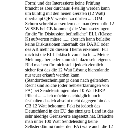
Form) und der Interessierte keine Prüfung
braucht es aber durchaus 4-stellig werden kann
um künftig mit den neuen Geräten (12 Watt)
überhaupt QRV werden zu dürfen ..... OM
Schorn schreibt ausserdem das man (wenn die 12
W SSB bei CB kommen) die Voraussetzungen
für die "in Diskussion befindliche" ELL (Klasse
K) aufwerten müsse ...... aber ich kann beileibe
keine Diskussionen innerhalb des DARC oder
des AR mehr zu diesem Thema erkennen. Für
mich ist die ELL faktisch vom Tisch .... Meine
Meinung aber jeder kann sich dazu sein eigenes
Bild machen für mich steht jedoch ziemlich
sicher fest das die 12 Watt Lösung hierzulande
nur teuer erkauft werden kann
(Standortbescheinigung) denn nach geltendem
Recht sind solche (oder Selbsterklärungen von
FA) bei Sendeleistungen uber 10 Watt EIRP
Pflicht ....... Ich möchte nachträglich noch
festhalten das ich absolut nicht dagegen bin das
CB 12 Watt bekommt. Fakt ist jedoch das
Deutschland in der EU das einzigste Land ist das
sehr niedrige Grenzwerte angesetzt hat. Bräuchte
man unter 100 Watt Sendeleistung keine
Selbsterklärung (unter den FA) wäre auch die 12