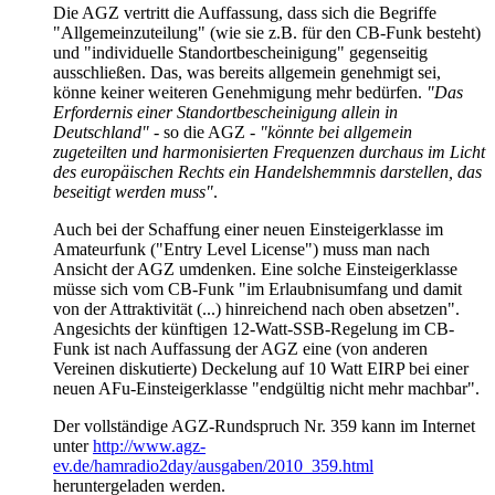
Die AGZ vertritt die Auffassung, dass sich die Begriffe
"Allgemeinzuteilung" (wie sie z.B. für den CB-Funk besteht)
und "individuelle Standortbescheinigung" gegenseitig
ausschließen. Das, was bereits allgemein genehmigt sei,
könne keiner weiteren Genehmigung mehr bedürfen.
"Das
Erfordernis einer Standortbescheinigung allein in
Deutschland"
- so die AGZ -
"könnte bei allgemein
zugeteilten und harmonisierten Frequenzen durchaus im Licht
des europäischen Rechts ein Handelshemmnis darstellen, das
beseitigt werden muss"
.
Auch bei der Schaffung einer neuen Einsteigerklasse im
Amateurfunk ("Entry Level License") muss man nach
Ansicht der AGZ umdenken. Eine solche Einsteigerklasse
müsse sich vom CB-Funk "im Erlaubnisumfang und damit
von der Attraktivität (...) hinreichend nach oben absetzen".
Angesichts der künftigen 12-Watt-SSB-Regelung im CB-
Funk ist nach Auffassung der AGZ eine (von anderen
Vereinen diskutierte) Deckelung auf 10 Watt EIRP bei einer
neuen AFu-Einsteigerklasse "endgültig nicht mehr machbar".
Der vollständige AGZ-Rundspruch Nr. 359 kann im Internet
unter
http://www.agz-
ev.de/hamradio2day/ausgaben/2010_359.html
heruntergeladen werden.