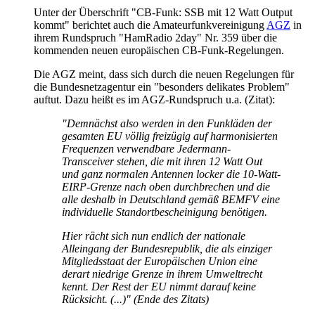
Unter der Überschrift "CB-Funk: SSB mit 12 Watt Output
kommt" berichtet auch die Amateurfunkvereinigung
AGZ
in
ihrem Rundspruch "HamRadio 2day" Nr. 359 über die
kommenden neuen europäischen CB-Funk-Regelungen.
Die AGZ meint, dass sich durch die neuen Regelungen für
die Bundesnetzagentur ein "besonders delikates Problem"
auftut. Dazu heißt es im AGZ-Rundspruch u.a. (Zitat):
"Demnächst also werden in den Funkläden der
gesamten EU völlig freizügig auf harmonisierten
Frequenzen verwendbare Jedermann-
Transceiver stehen, die mit ihren 12 Watt Out
und ganz normalen Antennen locker die 10-Watt-
EIRP-Grenze nach oben durchbrechen und die
alle deshalb in Deutschland gemäß BEMFV eine
individuelle Standortbescheinigung benötigen.
Hier rächt sich nun endlich der nationale
Alleingang der Bundesrepublik, die als einziger
Mitgliedsstaat der Europäischen Union eine
derart niedrige Grenze in ihrem Umweltrecht
kennt. Der Rest der EU nimmt darauf keine
Rücksicht. (...)" (Ende des Zitats)