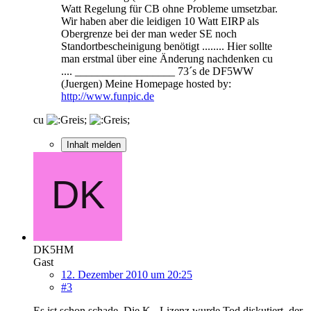
Watt Regelung für CB ohne Probleme umsetzbar.
Wir haben aber die leidigen 10 Watt EIRP als
Obergrenze bei der man weder SE noch
Standortbescheinigung benötigt ........ Hier sollte
man erstmal über eine Änderung nachdenken cu
.... __________________ 73´s de DF5WW
(Juergen) Meine Homepage hosted by:
http://www.funpic.de
cu
Inhalt melden
DK5HM
Gast
12. Dezember 2010 um 20:25
#3
Es ist schon schade. Die K - Lizenz wurde Tod diskutiert, der