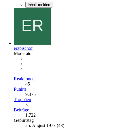
Inhalt melden
erzbischof
Moderator
Reaktionen
45
Punkte
9.375
Trophäen
3
Beiträge
1.722
Geburtstag
25. August 1977 (48)