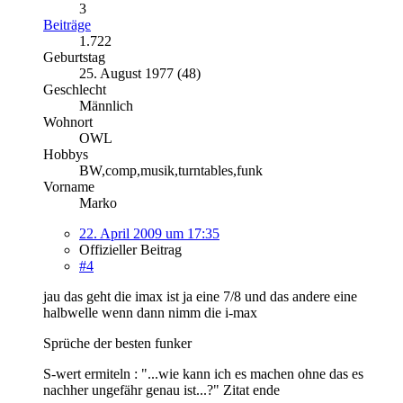
3
Beiträge
1.722
Geburtstag
25. August 1977 (48)
Geschlecht
Männlich
Wohnort
OWL
Hobbys
BW,comp,musik,turntables,funk
Vorname
Marko
22. April 2009 um 17:35
Offizieller Beitrag
#4
jau das geht die imax ist ja eine 7/8 und das andere eine
halbwelle wenn dann nimm die i-max
Sprüche der besten funker
S-wert ermiteln : "...wie kann ich es machen ohne das es
nachher ungefähr genau ist...?" Zitat ende