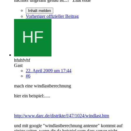
nachher ungefähr genau ist...?" Zitat ende
Inhalt melden
Vorheriger offizieller Beitrag
hfuhfvhf
Gast
22. April 2009 um 17:44
#6
mach eine windlastberechnung
hier ein beispiel:.....
http://www.darc.de/distrikte/f/47/1024/windlast.htm
und mit google "windlastberechnung antenne" kommst auf
einige seiten, wenn dir da beispiel vom darc server nicht