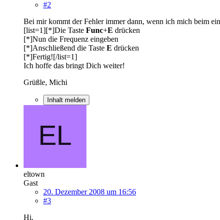
#2
Bei mir kommt der Fehler immer dann, wenn ich mich beim einp
[list=1][*]Die Taste
Func
+
E
drücken
[*]Nun die Frequenz eingeben
[*]Anschließend die Taste
E
drücken
[*]Fertig![/list=1]
Ich hoffe das bringt Dich weiter!
Grüßle, Michi
Inhalt melden
eltown
Gast
20. Dezember 2008 um 16:56
#3
Hi,