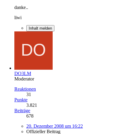
danke..
liwi
Inhalt melden
DO3LM
Moderator
Reaktionen
31
Punkte
3.821
Beiträge
678
20. Dezember 2008 um 16:22
Offizieller Beitrag