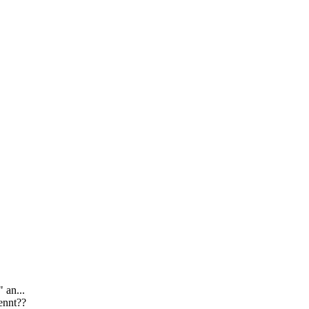
 an...
ennt??