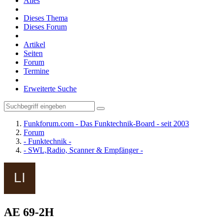
Alles
Dieses Thema
Dieses Forum
Artikel
Seiten
Forum
Termine
Erweiterte Suche
Funkforum.com - Das Funktechnik-Board - seit 2003
Forum
- Funktechnik -
- SWL,Radio, Scanner & Empfänger -
AE 69-2H