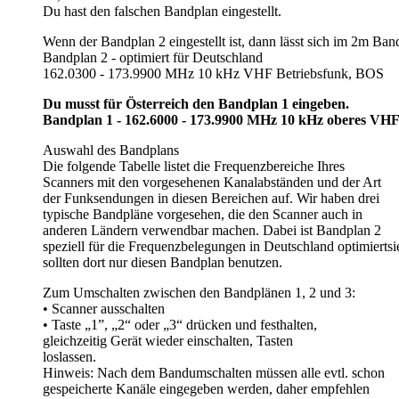
Du hast den falschen Bandplan eingestellt.
Wenn der Bandplan 2 eingestellt ist, dann lässt sich im 2m B
Bandplan 2 - optimiert für Deutschland
162.0300 - 173.9900 MHz 10 kHz VHF Betriebsfunk, BOS
Du musst für Österreich den Bandplan 1 eingeben.
Bandplan 1 - 162.6000 - 173.9900 MHz 10 kHz oberes VH
Auswahl des Bandplans
Die folgende Tabelle listet die Frequenzbereiche Ihres
Scanners mit den vorgesehenen Kanalabständen und der Art
der Funksendungen in diesen Bereichen auf. Wir haben drei
typische Bandpläne vorgesehen, die den Scanner auch in
anderen Ländern verwendbar machen. Dabei ist Bandplan 2
speziell für die Frequenzbelegungen in Deutschland optimiertsi
sollten dort nur diesen Bandplan benutzen.
Zum Umschalten zwischen den Bandplänen 1, 2 und 3:
• Scanner ausschalten
• Taste „1”, „2“ oder „3“ drücken und festhalten,
gleichzeitig Gerät wieder einschalten, Tasten
loslassen.
Hinweis: Nach dem Bandumschalten müssen alle evtl. schon
gespeicherte Kanäle eingegeben werden, daher empfehlen