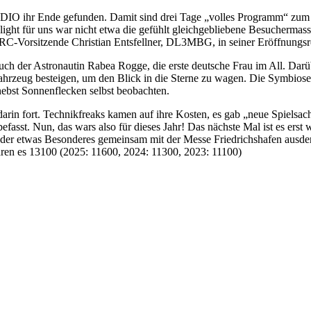
O ihr Ende gefunden. Damit sind drei Tage „volles Programm“ zum 
ight für uns war nicht etwa die gefühlt gleichgebliebene Besucherma
RC-Vorsitzende Christian Entsfellner, DL3MBG, in seiner Eröffnungsr
ch der Astronautin Rabea Rogge, die erste deutsche Frau im All. Darü
rzeug besteigen, um den Blick in die Sterne zu wagen. Die Symbiose
ebst Sonnenflecken selbst beobachten.
 darin fort. Technikfreaks kamen auf ihre Kosten, es gab „neue Spielsa
befasst. Nun, das wars also für dieses Jahr! Das nächste Mal ist es ers
etwas Besonderes gemeinsam mit der Messe Friedrichshafen ausdenke
en es 13100 (2025: 11600, 2024: 11300, 2023: 11100)