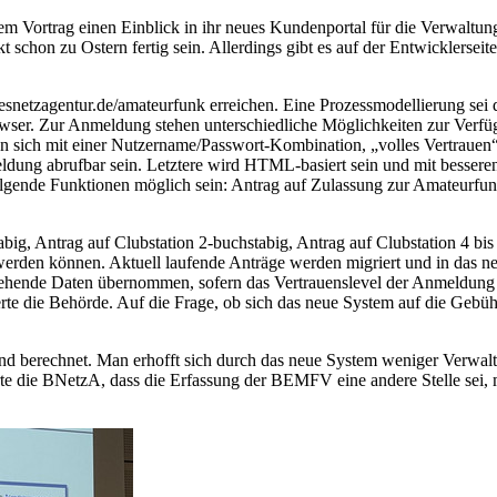
Vortrag einen Einblick in ihr neues Kundenportal für die Verwaltun
ekt schon zu Ostern fertig sein. Allerdings gibt es auf der Entwicklers
snetzagentur.de/amateurfunk erreichen. Eine Prozessmodellierung sei
er. Zur Anmeldung stehen unterschiedliche Möglichkeiten zur Verfügu
n sich mit einer Nutzername/Passwort-Kombination, „volles Vertrauen
ldung abrufbar sein. Letztere wird HTML-basiert sein und mit besseren
folgende Funktionen möglich sein: Antrag auf Zulassung zur Amateurf
g, Antrag auf Clubstation 2-buchstabig, Antrag auf Clubstation 4 bis 7-
werden können. Aktuell laufende Anträge werden migriert und in das n
tehende Daten übernommen, sofern das Vertrauenslevel der Anmeldung 
rte die Behörde. Auf die Frage, ob sich das neue System auf die Gebüh
berechnet. Man erhofft sich durch das neue System weniger Verwaltu
rte die BNetzA, dass die Erfassung der BEMFV eine andere Stelle sei