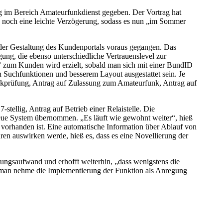
g im Bereich Amateurfunkdienst gegeben. Der Vortrag hat
eite noch eine leichte Verzögerung, sodass es nun „im Sommer
 der Gestaltung des Kundenportals voraus gegangen. Das
ng, die ebenso unterschiedliche Vertrauenslevel zur
“ zum Kunden wird erzielt, sobald man sich mit einer BundID
 Suchfunktionen und besserem Layout ausgestattet sein. Je
unkprüfung, Antrag auf Zulassung zum Amateurfunk, Antrag auf
stellig, Antrag auf Betrieb einer Relaistelle. Die
eue System übernommen. „Es läuft wie gewohnt weiter“, hieß
vorhanden ist. Eine automatische Information über Ablauf von
ren auswirken werde, hieß es, dass es eine Novellierung der
ngsaufwand und erhofft weiterhin, „dass wenigstens die
, man nehme die Implementierung der Funktion als Anregung