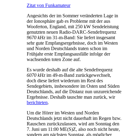
Zitat von Funkamateur
Angesichts der im Sommer veränderten Lage in
der Ionosphäre gab es Probleme mit der aus
Wooferton, England, mit 250 kW Sendeleistung
genutzten neuen Radio-DARC-Sendefrequenz
9670 kHz
im 31-m-Band: Sie liefert insgesamt
sehr gute Empfangsergebnisse, doch im Westen
und Norden Deutschlands traten schon im
Frühjahr erste Empfangsausfälle infolge der
wachsenden toten Zone auf.
Es wurde deshalb auf die alte Sendefrequenz
6070 kHz
im 49-m-Band zurückgewechselt,
doch diese liefert wiederum im Rest des
Sendegebiets, insbesondere im Osten und Süden
Deutschlands, auf die Distanz nun unzureichende
Ergebnisse. Deshalb tauschte man zurück, wir
berichteten
.
Um die Hörer im Westen und Norden
Deutschlands jetzt nicht dauerhaft im Regen bzw.
Rauschen zurückzulassen, wird am Sonntag den
7. Juni um 11:00 ME(S)Z, also noch nicht heute,
sondern am nächsten Sonntag, als möglicher