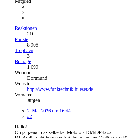
Mitglied
Reaktionen
210
Punkte
8.905
Trophäen
3
Beiträge
1.699
Wohnort
Dortmund
Website
http://www.funktechnik-hueser.de
Vorname
Jürgen
2. Mai 2026 um 16:44
#2
Hallo!
Oh ja, genau das selbe bei Motorola DM/DP4xxx.
BT-Audio geht immer sofort, bei manchen Geräten aus BT-