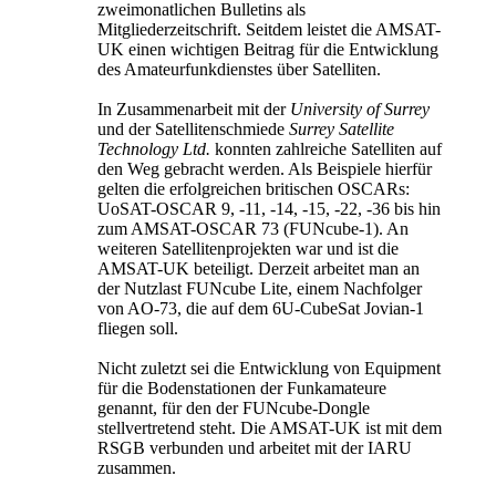
zweimonatlichen Bulletins als
Mitgliederzeitschrift. Seitdem leistet die AMSAT-
UK einen wichtigen Beitrag für die Entwicklung
des Amateurfunkdienstes über Satelliten.
In Zusammenarbeit mit der
University of Surrey
und der Satellitenschmiede
Surrey Satellite
Technology Ltd.
konnten zahlreiche Satelliten auf
den Weg gebracht werden. Als Beispiele hierfür
gelten die erfolgreichen britischen OSCARs:
UoSAT-OSCAR 9, -11, -14, -15, -22, -36 bis hin
zum AMSAT-OSCAR 73 (FUNcube-1). An
weiteren Satellitenprojekten war und ist die
AMSAT-UK beteiligt. Derzeit arbeitet man an
der Nutzlast FUNcube Lite, einem Nachfolger
von AO-73, die auf dem 6U-CubeSat Jovian-1
fliegen soll.
Nicht zuletzt sei die Entwicklung von Equipment
für die Bodenstationen der Funkamateure
genannt, für den der FUNcube-Dongle
stellvertretend steht. Die AMSAT-UK ist mit dem
RSGB verbunden und arbeitet mit der IARU
zusammen.