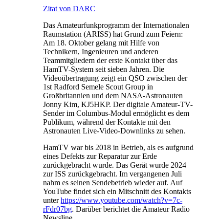
Zitat von DARC
Das Amateurfunkprogramm der Internationalen
Raumstation (ARISS) hat Grund zum Feiern:
Am 18. Oktober gelang mit Hilfe von
Technikern, Ingenieuren und anderen
Teammitgliedern der erste Kontakt über das
HamTV-System seit sieben Jahren. Die
Videoübertragung zeigt ein QSO zwischen der
1st Radford Semele Scout Group in
Großbritannien und dem NASA-Astronauten
Jonny Kim, KJ5HKP. Der digitale Amateur-TV-
Sender im Columbus-Modul ermöglicht es dem
Publikum, während der Kontakte mit den
Astronauten Live-Video-Downlinks zu sehen.
HamTV war bis 2018 in Betrieb, als es aufgrund
eines Defekts zur Reparatur zur Erde
zurückgebracht wurde. Das Gerät wurde 2024
zur ISS zurückgebracht. Im vergangenen Juli
nahm es seinen Sendebetrieb wieder auf. Auf
YouTube findet sich ein Mitschnitt des Kontakts
unter
https://www.youtube.com/watch?v=7c-
rFdr07bg
. Darüber berichtet die Amateur Radio
Newsline.