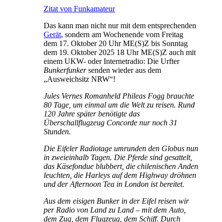
Zitat von Funkamateur
Das kann man nicht nur mit dem entsprechenden
Gerät
, sondern am Wochenende vom Freitag
dem 17. Oktober 20 Uhr ME(S)Z bis Sonntag
dem 19. Oktober 2025 18 Uhr ME(S)Z auch mit
einem UKW- oder Internetradio: Die Urfter
Bunkerfunker
senden wieder aus dem
„Ausweichsitz NRW“!
Jules Vernes Romanheld Phileas Fogg brauchte
80 Tage, um einmal um die Welt zu reisen. Rund
120 Jahre später benötigte das
Überschallflugzeug Concorde nur noch 31
Stunden.
Die Eifeler Radiotage umrunden den Globus nun
in zweieinhalb Tagen. Die Pferde sind gesattelt,
das Käsefondue blubbert, die chilenischen Anden
leuchten, die Harleys auf dem Highway dröhnen
und der Afternoon Tea in London ist bereitet.
Aus dem eisigen Bunker in der Eifel reisen wir
per Radio von Land zu Land – mit dem Auto,
dem Zug, dem Flugzeug, dem Schiff. Durch