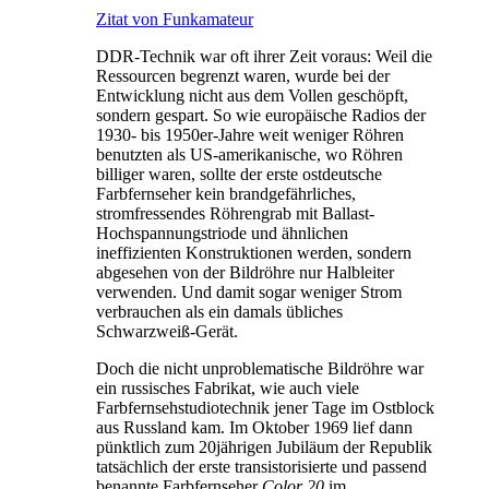
Zitat von Funkamateur
DDR-Technik war oft ihrer Zeit voraus: Weil die
Ressourcen begrenzt waren, wurde bei der
Entwicklung nicht aus dem Vollen geschöpft,
sondern gespart. So wie europäische Radios der
1930- bis 1950er-Jahre weit weniger Röhren
benutzten als US-amerikanische, wo Röhren
billiger waren, sollte der erste ostdeutsche
Farbfernseher kein brandgefährliches,
stromfressendes Röhrengrab mit Ballast-
Hochspannungstriode und ähnlichen
ineffizienten Konstruktionen werden, sondern
abgesehen von der Bildröhre nur Halbleiter
verwenden. Und damit sogar weniger Strom
verbrauchen als ein damals übliches
Schwarzweiß-Gerät.
Doch die nicht unproblematische Bildröhre war
ein russisches Fabrikat, wie auch viele
Farbfernsehstudiotechnik jener Tage im Ostblock
aus Russland kam. Im Oktober 1969 lief dann
pünktlich zum 20jährigen Jubiläum der Republik
tatsächlich der erste transistorisierte und passend
benannte Farbfernseher
Color 20
im