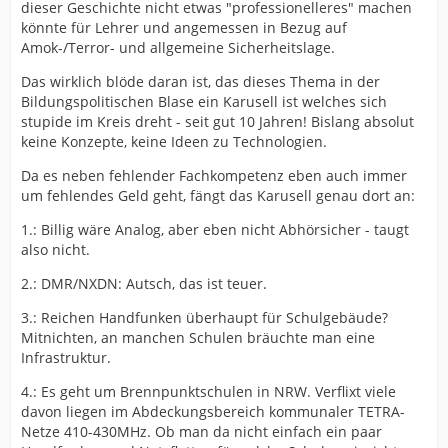
auf eine Grundschülerin. Eine Neunjährige wurde auf
dieser Geschichte nicht etwas "professionelleres" machen
der Schultoilette brutal von einem 15-Jährigen
könnte für Lehrer und angemessen in Bezug auf
angegriffen und verletzt. Der Jugendliche war unerlaubt
Amok-/Terror- und allgemeine Sicherheitslage.
auf dem Schulgelände. Die Polizei fahndete mit einer
Täterbeschreibung und konnte den mutmaßlichen
Das wirklich blöde daran ist, das dieses Thema in der
Angreifer fassen.
Bildungspolitischen Blase ein Karusell ist welches sich
Konkreten Bedarf habe eine Schule in Gelsenkirchen
stupide im Kreis dreht - seit gut 10 Jahren! Bislang absolut
bislang noch nicht angemeldet, so der Sprecher weiter.
keine Konzepte, keine Ideen zu Technologien.
Die Möglichkeit, für Walkie Talkies Gelder abzurufen,
bestehe im neuen Haushalt 2025 aber jetzt. Insgesamt
Da es neben fehlender Fachkompetenz eben auch immer
7.000 Euro will die Stadt dafür zurückhalten.
um fehlendes Geld geht, fängt das Karusell genau dort an:
1.: Billig wäre Analog, aber eben nicht Abhörsicher - taugt
also nicht.
Schule in Gladbeck hat bereits
Funkgeräte
2.: DMR/NXDN: Autsch, das ist teuer.
3.: Reichen Handfunken überhaupt für Schulgebäude?
Eingebracht hatte den Vorschlag die FDP-Ratsfraktion,
Mitnichten, an manchen Schulen bräuchte man eine
die sich auf gute Erfahrungen an einem Gladbecker
Infrastruktur.
Berufskolleg bezog. Dort gibt es solche Walkie Talkies
4.: Es geht um Brennpunktschulen in NRW. Verflixt viele
für etwaige Notsituationen schon länger.
davon liegen im Abdeckungsbereich kommunaler TETRA-
Netze 410-430MHz. Ob man da nicht einfach ein paar
Sollten nun Schulen in Gelsenkirchen bei der Stadt