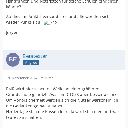
Handfunken und Netzflotten für solche Schulen einrichten
ihren Bedarf anmelden, müssten noch verschiedene
könnte?
Rahmenbedingungen geklärt werden. Das wären zum
Beispiel Fragen zum Datenschutz und auf welcher
Ab diesem Punkt 4 versandet es und alle wenden sich
Frequenz man funken könnte, ohne dabei abgehört zu
wieder Punkt 1 zu...
werden.
Jürgen
Betatester
Mitglied
19. Dezember 2024 um 19:53
PMR wird hier schon ne Weile an einer größeren
Grundschule genutzt. Zwar mit CTCSS aber besser als nix.
Um Abhörsicherheit werden sich die Nutzer warscheinlich
nie Gedanken gemacht haben.
Heutzutage sich die Kassen leer, da wird sich niemand was
teures anschaffen.