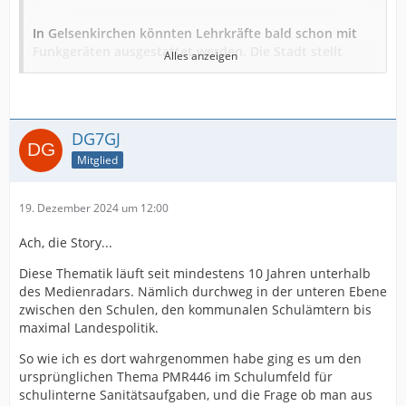
In Gelsenkirchen könnten Lehrkräfte bald schon mit
Funkgeräten ausgestattet werden. Die Stadt stellt
Alles anzeigen
dafür jetzt Gelder bereit.
Die Rede ist von "Schulen mit besonderem
Gewaltpotential". Falls zum Beispiel Lehrerinnen und
DG7GJ
Lehrer bei Konfliktsituationen auf dem Schulhof schnell
Mitglied
Verstärkung herbeiholen müssen, könnten sie das über
die Walkie Talkies tun.
19. Dezember 2024 um 12:00
Unbefugte auf dem Schulgelände
Ach, die Story...
Trotz des Beschlusses habe man noch keine konkreten
Diese Thematik läuft seit mindestens 10 Jahren unterhalb
Schulen in
Gelsenkirchen
im Auge, so ein
des Medienradars. Nämlich durchweg in der unteren Ebene
Stadtsprecher. In der Vergangenheit habe es jedoch an
zwischen den Schulen, den kommunalen Schulämtern bis
einzelnen Schulen Fälle gegeben, bei denen sich
maximal Landespolitik.
während des Schulbetriebs Menschen unerlaubt Zutritt
So wie ich es dort wahrgenommen habe ging es um den
zum Schulgelände erlaubt hätten. In solchen Fällen
ursprünglichen Thema PMR446 im Schulumfeld für
könnte eine Verständigung per Funkgerät helfen.
Auch in Duisburg kam es im November zu einem Angriff
schulinterne Sanitätsaufgaben, und die Frage ob man aus