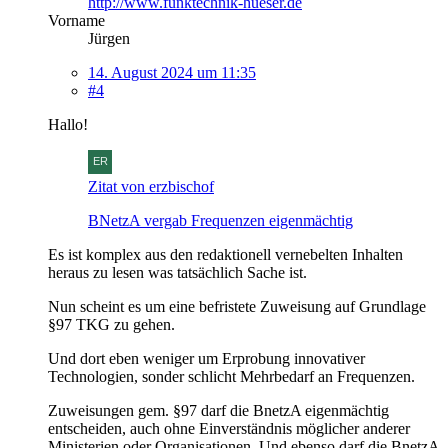
http://www.funktechnik-hueser.de
Vorname
Jürgen
14. August 2024 um 11:35
#4
Hallo!
Zitat von erzbischof
BNetzA vergab Frequenzen eigenmächtig
Es ist komplex aus den redaktionell vernebelten Inhalten
heraus zu lesen was tatsächlich Sache ist.
Nun scheint es um eine befristete Zuweisung auf Grundlage
§97 TKG zu gehen.
Und dort eben weniger um Erprobung innovativer
Technologien, sonder schlicht Mehrbedarf an Frequenzen.
Zuweisungen gem. §97 darf die BnetzA eigenmächtig
entscheiden, auch ohne Einverständnis möglicher anderer
Ministerien oder Organisationen. Und ebenso darf die BnetzA