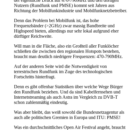
der eigentliche Druck auf 470-790MHz und den dortigen
Nutzern (Rundfunk und PMSE) kommt seit Jahren aus
Richtung der Mobilfunkindustrie und Mobilfunknetzbetreiber.
Denn das Problem bei Mobilfunk ist, das hohe
Frequenzbänder (>2GHz) zwar massig Bandbreite und
Highspeed bieten, allerdings nur sehr lokal aufgrund eher
dürftiger Reichweite.
Will man in die Fläche, also ein Großteil aller Funklöcher
schließen die zwischen den regionalen Hotspots bestehen,
braucht man deutlich niedrigere Frequenzen: 470-790MHz.
Auf der anderen Seite wird die Notwendigkeit von
terrestrischen Rundfunk im Zuge des technologischen
Fortschritts hinterfragt.
Denn es gibt offenbar Statistiken über welche Wege Bürger
den Rundfunk beziehen. Und da sind Kabelfernsehen und
Internetstreaming als auch Astra im Vergleich zu DVB-T
schon zahlenmäßig eindeutig.
Was aber bleibt, das weiß sowohl die Bundesnetzagentur als
auch alle politischen Gremien in Europa und ITU: PMSE!
Was ein durchschnittliches Open Air Festival angeht, braucht