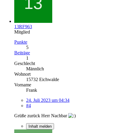
13RF963
Mitglied
Punkte
5
Beiträge
1
Geschlecht
Männlich
Wohnort
15732 Eichwalde
Vorname
Frank
24. Juli 2023 um 04:34
#4
Grüße zurück Herr Nachbar
Inhalt melden