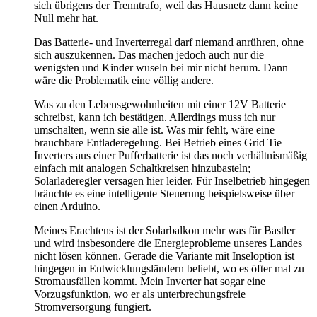
sich übrigens der Trenntrafo, weil das Hausnetz dann keine
Null mehr hat.
Das Batterie- und Inverterregal darf niemand anrühren, ohne
sich auszukennen. Das machen jedoch auch nur die
wenigsten und Kinder wuseln bei mir nicht herum. Dann
wäre die Problematik eine völlig andere.
Was zu den Lebensgewohnheiten mit einer 12V Batterie
schreibst, kann ich bestätigen. Allerdings muss ich nur
umschalten, wenn sie alle ist. Was mir fehlt, wäre eine
brauchbare Entladeregelung. Bei Betrieb eines Grid Tie
Inverters aus einer Pufferbatterie ist das noch verhältnismäßig
einfach mit analogen Schaltkreisen hinzubasteln;
Solarladeregler versagen hier leider. Für Inselbetrieb hingegen
bräuchte es eine intelligente Steuerung beispielsweise über
einen Arduino.
Meines Erachtens ist der Solarbalkon mehr was für Bastler
und wird insbesondere die Energieprobleme unseres Landes
nicht lösen können. Gerade die Variante mit Inseloption ist
hingegen in Entwicklungsländern beliebt, wo es öfter mal zu
Stromausfällen kommt. Mein Inverter hat sogar eine
Vorzugsfunktion, wo er als unterbrechungsfreie
Stromversorgung fungiert.