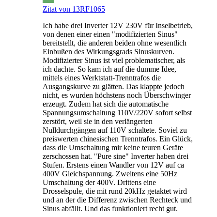
Zitat von 13RF1065
Ich habe drei Inverter 12V 230V für Inselbetrieb,
von denen einer einen "modifizierten Sinus"
bereitstellt, die anderen beiden ohne wesentlich
Einbußen des Wirkungsgrads Sinuskurven.
Modifizierter Sinus ist viel problematischer, als
ich dachte. So kam ich auf die dumme Idee,
mittels eines Werktstatt-Trenntrafos die
Ausgangskurve zu glätten. Das klappte jedoch
nicht, es wurden höchstens noch Überschwinger
erzeugt. Zudem hat sich die automatische
Spannungsumschaltung 110V/220V sofort selbst
zerstört, weil sie in den verlängerten
Nulldurchgängen auf 110V schaltete. Soviel zu
preiswerten chinesischen Trenntrafos. Ein Glück,
dass die Umschaltung mir keine teuren Geräte
zerschossen hat. "Pure sine" Inverter haben drei
Stufen. Erstens einen Wandler von 12V auf ca
400V Gleichspannung. Zweitens eine 50Hz
Umschaltung der 400V. Drittens eine
Drosselspule, die mit rund 20kHz getaktet wird
und an der die Differenz zwischen Rechteck und
Sinus abfällt. Und das funktioniert recht gut.