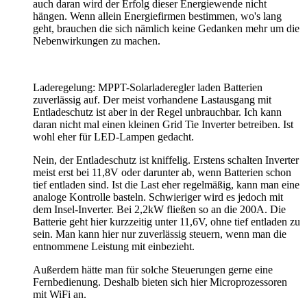
auch daran wird der Erfolg dieser Energiewende nicht
hängen. Wenn allein Energiefirmen bestimmen, wo's lang
geht, brauchen die sich nämlich keine Gedanken mehr um die
Nebenwirkungen zu machen.
Laderegelung: MPPT-Solarladeregler laden Batterien
zuverlässig auf. Der meist vorhandene Lastausgang mit
Entladeschutz ist aber in der Regel unbrauchbar. Ich kann
daran nicht mal einen kleinen Grid Tie Inverter betreiben. Ist
wohl eher für LED-Lampen gedacht.
Nein, der Entladeschutz ist kniffelig. Erstens schalten Inverter
meist erst bei 11,8V oder darunter ab, wenn Batterien schon
tief entladen sind. Ist die Last eher regelmäßig, kann man eine
analoge Kontrolle basteln. Schwieriger wird es jedoch mit
dem Insel-Inverter. Bei 2,2kW fließen so an die 200A. Die
Batterie geht hier kurzzeitig unter 11,6V, ohne tief entladen zu
sein. Man kann hier nur zuverlässig steuern, wenn man die
entnommene Leistung mit einbezieht.
Außerdem hätte man für solche Steuerungen gerne eine
Fernbedienung. Deshalb bieten sich hier Microprozessoren
mit WiFi an.