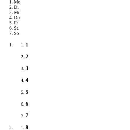
Mo
Di
Mi
Do
Fr
Sa
So
1
2
3
4
5
6
7
8